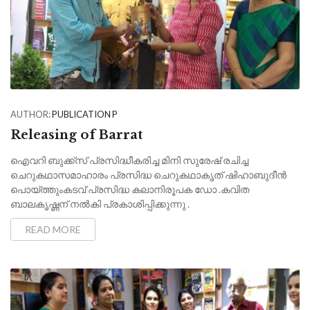
AUTHOR:
PUBLICATION P
Releasing of Barrat
ഐവറി ബുക്ക്സ് പ്രസിദ്ധീകരിച്ച മിനി സുരേഷ് രചിച്ച
ചെറുകഥാസമാഹാരം പ്രസിദ്ധ ചെറുകഥാകൃത് ഷിഹാബുദീൻ
പൊയ്ത്തുംകടവ് പ്രസിദ്ധ കലാനിരൂപക ഡോ .കവിത
ബാലകൃഷ്ണന് നൽകി പ്രകാശിപ്പിക്കുന്നു .
READ MORE