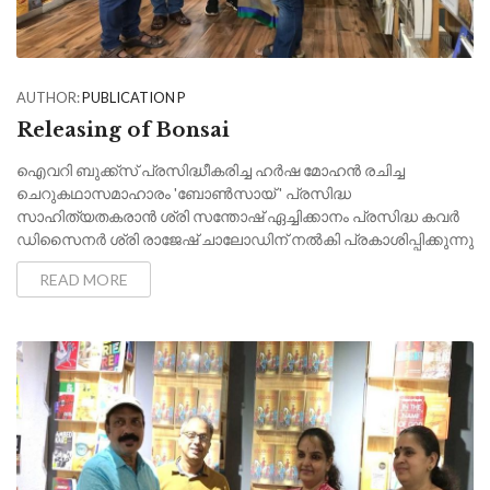
AUTHOR:
PUBLICATION P
Releasing of Bonsai
ഐവറി ബുക്ക്സ് പ്രസിദ്ധീകരിച്ച ഹർഷ മോഹൻ രചിച്ച
ചെറുകഥാസമാഹാരം 'ബോൺസായ് ' പ്രസിദ്ധ
സാഹിത്യതകരാൻ ശ്രി സന്തോഷ് ഏച്ചിക്കാനം പ്രസിദ്ധ കവർ
ഡിസൈനർ ശ്രി രാജേഷ് ചാലോഡിന് നൽകി പ്രകാശിപ്പിക്കുന്നു
READ MORE