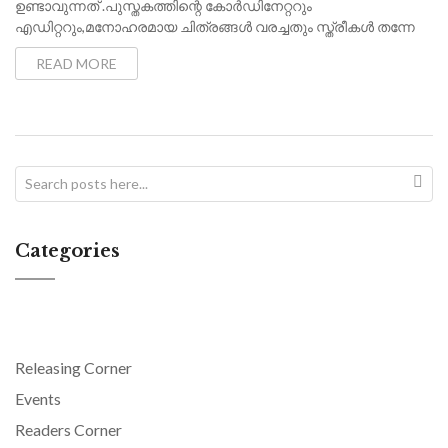
ഉണ്ടാവുന്നത് .പുസ്തകത്തിന്റെ കോർഡിനേറ്ററും
എഡിറ്ററും,മനോഹരമായ ചിത്രങ്ങൾ വരച്ചതും സ്ത്രീകൾ തന്നേ
READ MORE
Search
Sear
Categories
Releasing Corner
Events
Readers Corner