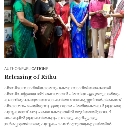
AUTHOR:
PUBLICATION P
Releasing of Rithu
പ്രസിദ്ധ സാഹിത്യകാരനും കേരള സാഹിത്യ അക്കാദമി
പ്രസിഡന്റുമായ ശ്രി വൈശാഖൻ പ്രസിദ്ധ എഴുത്തുകാരിയും
കലാനിരൂപകയുമായ ഡോ .കവിതാ ബാലകൃഷ്ണന് നൽകികൊണ്ട്
പ്രകാശനം ചെയ്യുന്നു .ഋതു വളരെ പ്രത്യേകതകൾ ഉള്ള ഒരു
പുസ്തകമാണ് .ഒരു പക്ഷെ കേരളത്തിൽ ആദ്യമായിട്ടാവാം 4
ഭാഷകളിൽ ഉള്ള കവിതകളും കഥകളും കുറിപ്പുകളും
ഉൾപ്പെടുത്തിയ ഒരു പുസ്തകം പെൺഎഴുത്തുകൂട്ടായ്മയിൽ