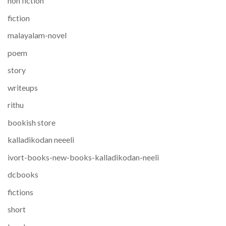
non fiction
fiction
malayalam-novel
poem
story
writeups
rithu
bookish store
kalladikodan neeeli
ivort-books-new-books-kalladikodan-neeli
dcbooks
fictions
short