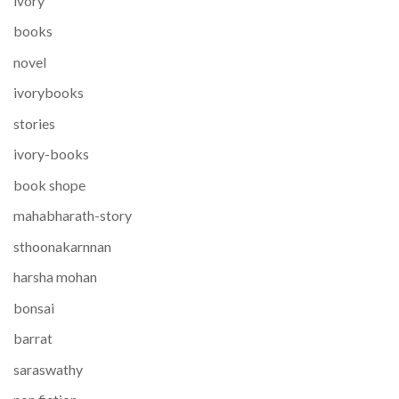
ivory
books
novel
ivorybooks
stories
ivory-books
book shope
mahabharath-story
sthoonakarnnan
harsha mohan
bonsai
barrat
saraswathy