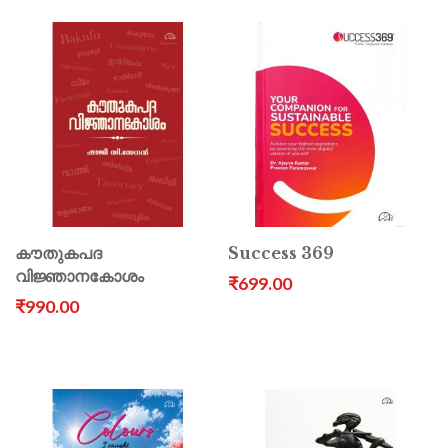
കൗതുകപദ
Success 369
വിജ്ഞാനകോശം
₹699.00
₹990.00