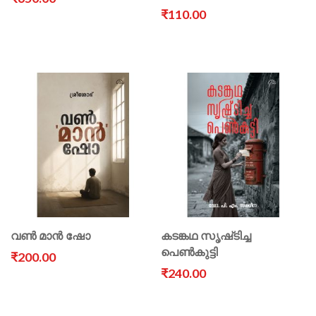
₹110.00
വൺ മാൻ ഷോ
കടങ്കഥ സൃഷ്‌ടിച്ച
പെൺകുട്ടി
₹200.00
₹240.00