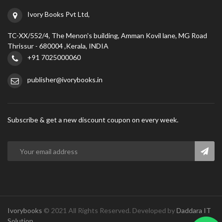
Ivory Books Pvt Ltd,
TC-XX/552/4, The Menon's building, Amman Kovil lane, MG Road
Thrissur - 680004 ,Kerala, INDIA
+91 7025000060
publisher@ivorybooks.in
Subscribe & get a new discount coupon on every week.
Ivorybooks
© 2021 All Rights Reserved. Developed by
Daddara IT
Solution