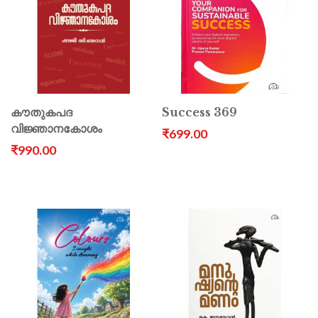
കൗതുകപദ
Success 369
വിജ്ഞാനകോശം
₹699.00
₹990.00