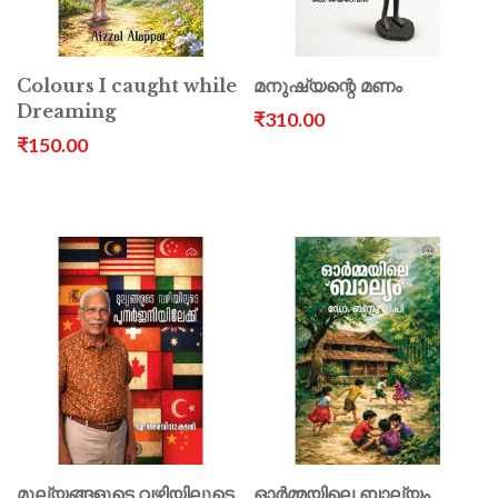
Colours I caught while
മനുഷ്യന്റെ മണം
Dreaming
₹310.00
₹150.00
മുല്യങ്ങളുടെ വഴിയിലൂടെ
ഓർമ്മയിലെ ബാല്യം