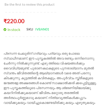
Be the first to review this product
₹220.00
In stock
SKU
IVBAN01
പ്രസന്ന ചേലൂരിന് ഗദ്യവും പദ്യവും ഒരു പോലെ
സ്വാധീനമാണ്. ഈ പുസ്തകത്തിൽ അവ രണ്ടും ഒന്നിനൊന്നു
ചേർന്നു നിൽക്കുന്നുണ്ട്. എഴു ത്തിലെ വിഷയങ്ങൾക്കും
വൈവിധ്യമുണ്ട്. പുരാണകഥകളുടെ പുനരാഖ്യാനം മുതൽ
സ്വന്തം ജീവിതത്തിന്റെ ആഖ്യാനങ്ങൾ വരെ അത് പരന്നു
കിടക്കുന്നു. കൂട്ടത്തിൽ കവിതകളും. അപൂർവ്വം സ്ത്രീകളുടെ
ജന്മങ്ങളേ അക്ഷരങ്ങൾ കൊണ്ട് സാക്ഷാൽക്കരി ക്കപ്പെട്ടിട്ടുള്ളു.
ഈ പുസ്തകത്തിലൂടെ പ്രസന്നയും ആ ശ്രേണിയിലേയ്ക്കു
കയറിനിൽക്കുകയാണ്. ജീവിതം മറ്റൊരു തരത്തിൽ
അർത്ഥപൂർണ്ണമാവു കയാണ്. നിത്യവൃത്തികൾക്കപ്പുറം
വായിക്കുകയും വായിച്ചുകൊണ്ടേയിരിക്കു കയും എഴുതുകയും