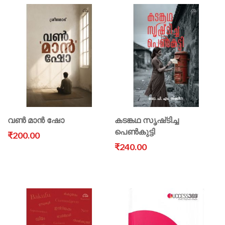
വൺ മാൻ ഷോ
കടങ്കഥ സൃഷ്‌ടിച്ച
പെൺകുട്ടി
₹200.00
₹240.00