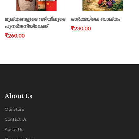
മുല്യങ്ങളുടെ വഴിയിലൂടെ
ഓർമ്മയിലെ ബാല്യം
പുനർജനിയിലേക്ക്’
₹230.00
₹260.00
About Us
Our Store
Contact Us
About Us