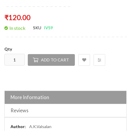
₹120.00
In stock
SKU
IVS9
Qty
ADD TO CART
More Information
Reviews
More
A.K.Valsalan