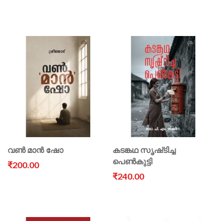
വൺ മാൻ ഷോ
കടങ്കഥ സൃഷ്‌ടിച്ച
പെൺകുട്ടി
₹200.00
₹240.00