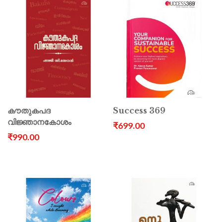
കൗതുകപദ
Success 369
വിജ്ഞാനകോശം
₹699.00
₹990.00